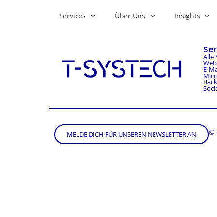
Services
Über Uns
Insights
Ser
Alle 
Webs
E-Ma
Micr
Bac
Soci
© 
MELDE DICH FÜR UNSEREN NEWSLETTER AN