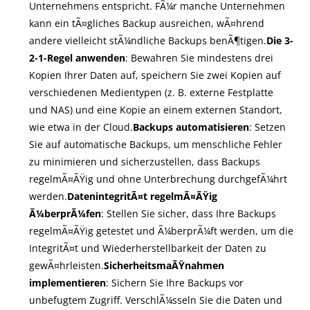
Unternehmens entspricht. FÃ¼r manche Unternehmen
kann ein tÃ¤gliches Backup ausreichen, wÃ¤hrend
andere vielleicht stÃ¼ndliche Backups benÃ¶tigen.
Die 3-
2-1-Regel anwenden
: Bewahren Sie mindestens drei
Kopien Ihrer Daten auf, speichern Sie zwei Kopien auf
verschiedenen Medientypen (z. B. externe Festplatte
und NAS) und eine Kopie an einem externen Standort,
wie etwa in der Cloud.
Backups automatisieren
: Setzen
Sie auf automatische Backups, um menschliche Fehler
zu minimieren und sicherzustellen, dass Backups
regelmÃ¤ÃŸig und ohne Unterbrechung durchgefÃ¼hrt
werden.
DatenintegritÃ¤t regelmÃ¤ÃŸig
Ã¼berprÃ¼fen
: Stellen Sie sicher, dass Ihre Backups
regelmÃ¤ÃŸig getestet und Ã¼berprÃ¼ft werden, um die
IntegritÃ¤t und Wiederherstellbarkeit der Daten zu
gewÃ¤hrleisten.
SicherheitsmaÃŸnahmen
implementieren
: Sichern Sie Ihre Backups vor
unbefugtem Zugriff. VerschlÃ¼sseln Sie die Daten und