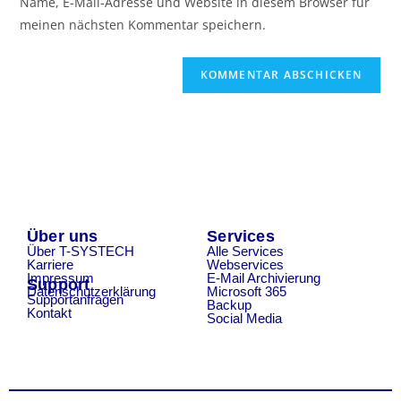
Name, E-Mail-Adresse und Website in diesem Browser für
meinen nächsten Kommentar speichern.
Über uns
Services
Über T-SYSTECH
Alle Services
Karriere
Webservices
Impressum
E-Mail Archivierung
Support
Datenschutzerklärung
Microsoft 365
Supportanfragen
Backup
Kontakt
Social Media