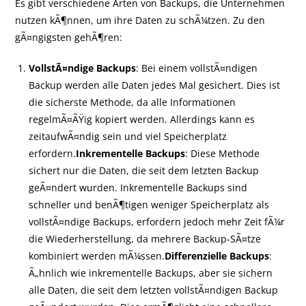
Es gibt verschiedene Arten von Backups, die Unternehmen
nutzen kÃ¶nnen, um ihre Daten zu schÃ¼tzen. Zu den
gÃ¤ngigsten gehÃ¶ren:
VollstÃ¤ndige Backups
: Bei einem vollstÃ¤ndigen
Backup werden alle Daten jedes Mal gesichert. Dies ist
die sicherste Methode, da alle Informationen
regelmÃ¤ÃŸig kopiert werden. Allerdings kann es
zeitaufwÃ¤ndig sein und viel Speicherplatz
erfordern.
Inkrementelle Backups
: Diese Methode
sichert nur die Daten, die seit dem letzten Backup
geÃ¤ndert wurden. Inkrementelle Backups sind
schneller und benÃ¶tigen weniger Speicherplatz als
vollstÃ¤ndige Backups, erfordern jedoch mehr Zeit fÃ¼r
die Wiederherstellung, da mehrere Backup-SÃ¤tze
kombiniert werden mÃ¼ssen.
Differenzielle Backups
:
Ã„hnlich wie inkrementelle Backups, aber sie sichern
alle Daten, die seit dem letzten vollstÃ¤ndigen Backup