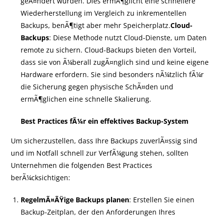
geÃ¤ndert wurden. Dies ermÃ¶glicht eine schnellere
Wiederherstellung im Vergleich zu inkrementellen
Backups, benÃ¶tigt aber mehr Speicherplatz.
Cloud-
Backups
: Diese Methode nutzt Cloud-Dienste, um Daten
remote zu sichern. Cloud-Backups bieten den Vorteil,
dass sie von Ã¼berall zugÃ¤nglich sind und keine eigene
Hardware erfordern. Sie sind besonders nÃ¼tzlich fÃ¼r
die Sicherung gegen physische SchÃ¤den und
ermÃ¶glichen eine schnelle Skalierung.
Best Practices fÃ¼r ein effektives Backup-System
Um sicherzustellen, dass Ihre Backups zuverlÃ¤ssig sind
und im Notfall schnell zur VerfÃ¼gung stehen, sollten
Unternehmen die folgenden Best Practices
berÃ¼cksichtigen:
RegelmÃ¤ÃŸige Backups planen
: Erstellen Sie einen
Backup-Zeitplan, der den Anforderungen Ihres